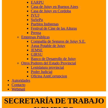
EARPU
Casa de Jujuy en Buenos Aires
Casa de Jujuy en Cordoba
IVUJ
SuSePu
Pueblos Indigenas
Festival de Cine de las Alturas
Prensa
Empresas Públicas
Compañía de Seguros de Jujuy S.E.
Agua Potable de Jujuy
JEMSE
GIRSU
Banco de Desarrollo de Jujuy
Otros Poderes del Estado Provincial
Legislatura provincial
Poder Judicial
Oficina AntiCorrupcion
Autoridades
Contacto
Webmail
SECRETARÍA DE TRABAJO