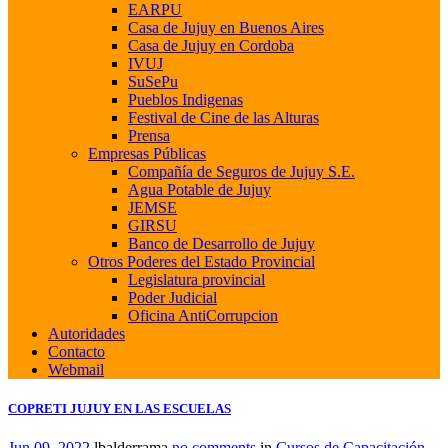
EARPU
Casa de Jujuy en Buenos Aires
Casa de Jujuy en Cordoba
IVUJ
SuSePu
Pueblos Indigenas
Festival de Cine de las Alturas
Prensa
Empresas Públicas
Compañía de Seguros de Jujuy S.E.
Agua Potable de Jujuy
JEMSE
GIRSU
Banco de Desarrollo de Jujuy
Otros Poderes del Estado Provincial
Legislatura provincial
Poder Judicial
Oficina AntiCorrupcion
Autoridades
Contacto
Webmail
COPRETI JUJUY EN LAS ESCUELAS
Jun 09, 2022
lbalderrama
no comments
in
Cursos de Capacitación