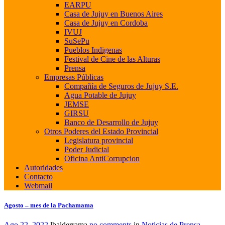
EARPU
Casa de Jujuy en Buenos Aires
Casa de Jujuy en Cordoba
IVUJ
SuSePu
Pueblos Indigenas
Festival de Cine de las Alturas
Prensa
Empresas Públicas
Compañía de Seguros de Jujuy S.E.
Agua Potable de Jujuy
JEMSE
GIRSU
Banco de Desarrollo de Jujuy
Otros Poderes del Estado Provincial
Legislatura provincial
Poder Judicial
Oficina AntiCorrupcion
Autoridades
Contacto
Webmail
Agosto – mes de la Pachamama
Ago 22, 2022
lbalderrama
no comments
in
Noticias de Prensa