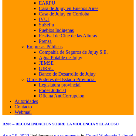
EARPU
Casa de Jujuy en Buenos Aires
Casa de Jujuy en Cordoba
IVUJ
SuSePu
Pueblos Indigenas
Festival de Cine de las Alturas
Prensa
Empresas Públicas
Compañía de Seguros de Jujuy S.E.
Agua Potable de Jujuy
JEMSE
GIRSU
Banco de Desarrollo de Jujuy
Otros Poderes del Estado Provincial
Legislatura provincial
Poder Judicial
Oficina AntiCorrupcion
Autoridades
Contacto
Webmail
R206 – RECOMENDACION SOBRE LA VIOLENCIA Y EL ACOSO
Ago 25, 2022
lbalderrama
no comments
in
Coord Violencia Laboral