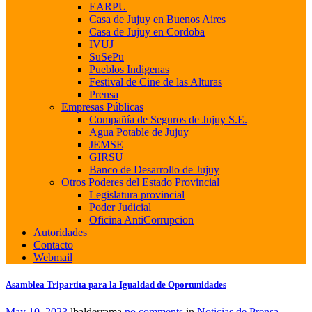
EARPU
Casa de Jujuy en Buenos Aires
Casa de Jujuy en Cordoba
IVUJ
SuSePu
Pueblos Indigenas
Festival de Cine de las Alturas
Prensa
Empresas Públicas
Compañía de Seguros de Jujuy S.E.
Agua Potable de Jujuy
JEMSE
GIRSU
Banco de Desarrollo de Jujuy
Otros Poderes del Estado Provincial
Legislatura provincial
Poder Judicial
Oficina AntiCorrupcion
Autoridades
Contacto
Webmail
Asamblea Tripartita para la Igualdad de Oportunidades
May 10, 2023
lbalderrama
no comments
in
Noticias de Prensa